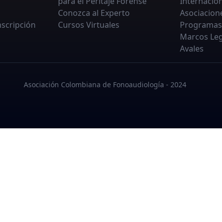
para el Peritaje Forense
Internacio
Conozca al Experto
Asociacion
nscripción
Cursos Virtuales
Programas
Marcos Leg
Avales
Asociación Colombiana de Fonoaudiología - 2024