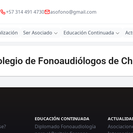
+57 314 491 4730
asofono@gmail.com
lización
Ser Asociado
Educación Continuada
Act
legio de Fonoaudiólogos de Ch
EDUCACIÓN CONTINUADA
ACTUALIDA
se?
Diplomado Fonoaudiología
Asociacion