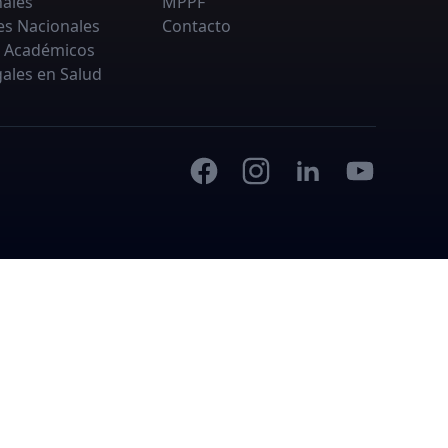
nales
MPPF
es Nacionales
Contacto
 Académicos
ales en Salud