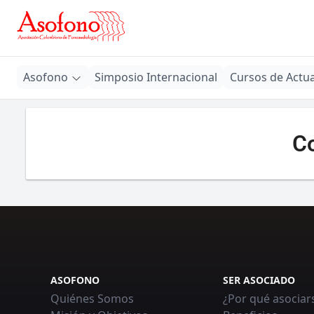
Asofono
Asofono
Simposio Internacional
Cursos de Actua
Co
ASOFONO
SER ASOCIADO
Quiénes Somos
¿Por qué asociar