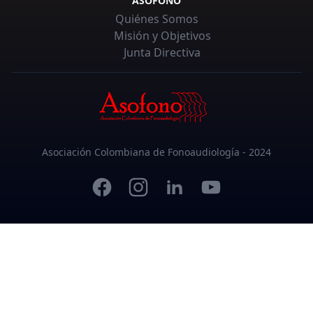
ASOFONO
Quiénes Somos
Misión y Objetivos
Junta Directiva
Asociación Colombiana de Fonoaudiología - 2024