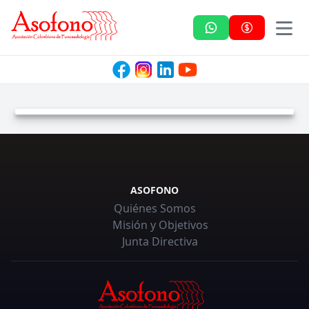
Asofono
ASOFONO
Quiénes Somos
Misión y Objetivos
Junta Directiva