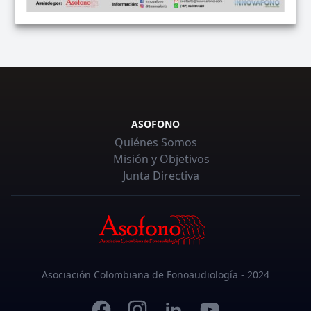
ASOFONO
Quiénes Somos
Misión y Objetivos
Junta Directiva
Asociación Colombiana de Fonoaudiología - 2024