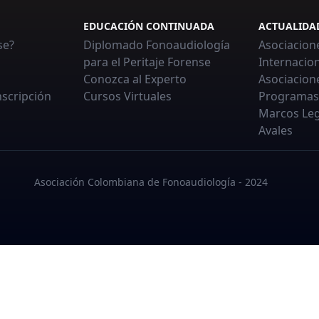
EDUCACIÓN CONTINUADA
ACTUALIDA
se?
Diplomado Fonoaudiología
Asociacion
para el Peritaje Forense
Internacio
Conozca al Experto
Asociacion
nscripción
Cursos Virtuales
Programas
Marcos Leg
Avales
Asociación Colombiana de Fonoaudiología - 2024