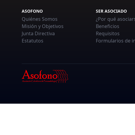
ASOFONO
SER ASOCIADO
Quiénes Somos
¿Por qué asociar
Misión y Objetivos
Beneficios
Junta Directiva
Requisitos
Estatutos
Formularios de i