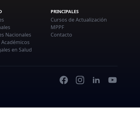
D
PRINCIPALES
es
Cursos de Actualización
nales
MPPF
es Nacionales
Contacto
 Académicos
ales en Salud