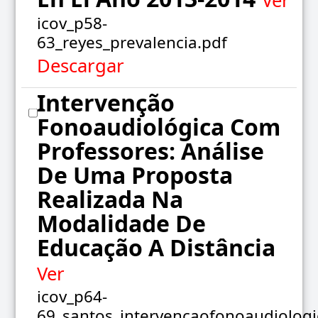
Ver
icov_p58-
63_reyes_prevalencia.pdf
Descargar
Intervenção
Fonoaudiológica Com
Professores: Análise
De Uma Proposta
Realizada Na
Modalidade De
Educação A Distância
Ver
icov_p64-
69_santos_intervencaofonoaudiolog